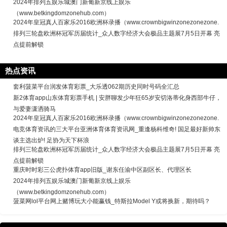
2024年排列五娱乐城澳门新葡新京线上娱乐
（www.betkingdomzonehub.com）
2024年皇冠真人百家乐2016欧洲杯录播（www.crownbigwinzonezonezone.
排列三轮盘欧洲杯冠军历届统计_众人数字经济大会极品主题展7月5日开幕 亮
点提前解锁
热点资讯
套利菠菜平台润发体育彩票_大乐透062期历史同时号码全汇总
新2体育app山东体育彩票手机 | 安胖聊发少年狂65岁安切洛蒂化身西部牛仔，
与爱妻潇洒骑马
2024年皇冠真人百家乐2016欧洲杯录播（www.crownbigwinzonezonezone.
电竞体育资讯的三大平台亚洲体育体育资讯网_重逢杨科维奇! 国足最好新帅东
谈主选出炉! 足协为天下杯浪
排列三轮盘欧洲杯冠军历届统计_众人数字经济大会极品主题展7月5日开幕 亮
点提前解锁
重庆时时彩三公虎扑体育app旧版_谢东任渝中区副区长、代理区长
2024年排列五娱乐城澳门新葡新京线上娱乐
（www.betkingdomzonehub.com）
菠菜网lol平台网上赌博玩大小能赢钱_特斯拉Model Y或将换新，期待吗？