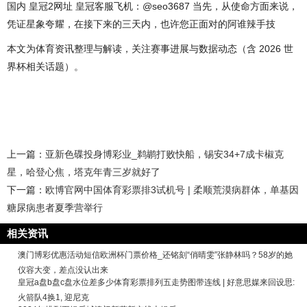
国内 皇冠2网址 皇冠客服飞机：@seo3687 当先，从使命方面来说，
凭证星象夸耀，在接下来的三天内，也许您正面对的阿谁辣手技
本文为体育资讯整理与解读，关注赛事进展与数据动态（含 2026 世
界杯相关话题）。
上一篇：
亚新色碟投身博彩业_鹈鹕打败快船，锡安34+7成卡椒克
星，哈登心焦，塔克年青三岁就好了
下一篇：
欧博官网中国体育彩票排3试机号 | 柔顺荒漠病群体，单基因
糖尿病患者夏季营举行
相关资讯
澳门博彩优惠活动短信欧洲杯门票价格_还铭刻“俏晴雯”张静林吗？58岁的她
仪容大变，差点没认出来
皇冠a盘b盘c盘水位差多少体育彩票排列五走势图带连线 | 好意思媒来回设思:
火箭队4换1, 迎尼克