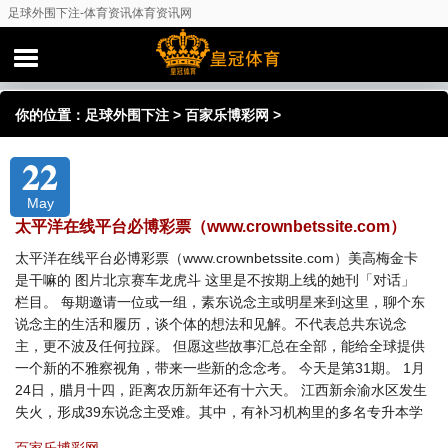
足球外围下注-体育资讯体育资讯网
你的位置：
足球外围下注
>
百家乐博彩网
>
22
May
太平洋在线平台必博彩票（www.crownbetssite.com）
太平洋在线平台必博彩票（www.crownbetssite.com）美高梅金卡
是干嘛的 图片北京赛车龙虎斗 这里是不按期上线的她刊「对话」
栏目。 每期邀请一位或一组，素东说念主或明星来到这里，聊个东
说念主的生活和履历，谈个体的想法和见解。不代表总共东说念
主，更不波及任何拉踩。 但愿这些故事汇总在全部，能给全球提供
一个新的不雅察视角，带来一些新的念念考。 今天是第31期。 1月
24日，腊月十四，距离农历新年还有十六天。 江西新余渝水区发生
失火，形成39东说念主受难。其中，有补习机构里的多名专升本学