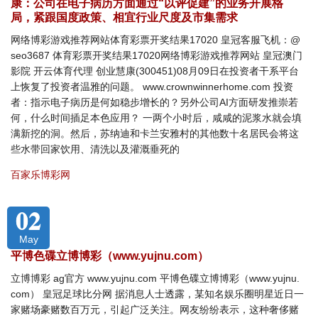
康：公司在电子病历方面通过“以评促建”的业务开展格
局，紧跟国度政策、相宜行业尺度及市集需求
网络博彩游戏推荐网站体育彩票开奖结果17020 皇冠客服飞机：@
seo3687 体育彩票开奖结果17020网络博彩游戏推荐网站 皇冠澳门
影院 开云体育代理 创业慧康(300451)08月09日在投资者干系平台
上恢复了投资者温雅的问题。 www.crownwinnerhome.com 投资
者：指示电子病历是何如稳步增长的？另外公司AI方面研发推崇若
何，什么时间插足本色应用？ 一两个小时后，咸咸的泥浆水就会填
满新挖的洞。然后，苏纳迪和卡兰安雅村的其他数十名居民会将这
些水带回家饮用、清洗以及灌溉垂死的
百家乐博彩网
02
May
平博色碟立博博彩（www.yujnu.com）
立博博彩 ag官方 www.yujnu.com 平博色碟立博博彩（www.yujnu.
com） 皇冠足球比分网 据消息人士透露，某知名娱乐圈明星近日一
家赌场豪赌数百万元，引起广泛关注。网友纷纷表示，这种奢侈赌