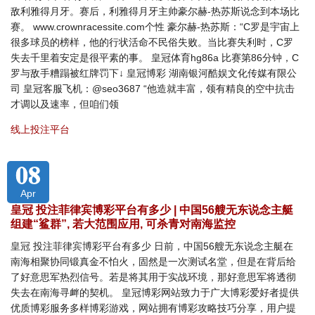
敌利雅得月牙。赛后，利雅得月牙主帅豪尔赫-热苏斯说念到本场比
赛。 www.crownracessite.com个性 豪尔赫-热苏斯：“C罗是宇宙上
很多球员的榜样，他的行状活命不民俗失败。当比赛失利时，C罗
失去千里着安定是很平素的事。 皇冠体育hg86a 比赛第86分钟，C
罗与敌手糟蹋被红牌罚下↓ 皇冠博彩 湖南银河酷娱文化传媒有限公
司 皇冠客服飞机：@seo3687 “他造就丰富，领有精良的空中抗击
才调以及速率，但咱们领
线上投注平台
08
Apr
皇冠 投注菲律宾博彩平台有多少 | 中国56艘无东说念主艇
组建“鲨群”, 若大范围应用, 可杀青对南海监控
皇冠 投注菲律宾博彩平台有多少 日前，中国56艘无东说念主艇在
南海相聚协同锻真金不怕火，固然是一次测试名堂，但是在背后给
了好意思军热烈信号。若是将其用于实战环境，那好意思军将透彻
失去在南海寻衅的契机。 皇冠博彩网站致力于广大博彩爱好者提供
优质博彩服务多样博彩游戏，网站拥有博彩攻略技巧分享，用户提