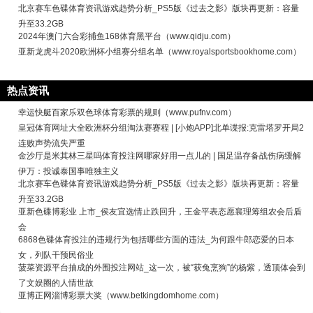
北京赛车色碟体育资讯游戏趋势分析_PS5版《过去之影》版块再更新：容量
升至33.2GB
2024年澳门六合彩捕鱼168体育黑平台（www.qidju.com）
亚新龙虎斗2020欧洲杯小组赛分组名单（www.royalsportsbookhome.com）
热点资讯
幸运快艇百家乐双色球体育彩票的规则（www.pufnv.com）
皇冠体育网址大全欧洲杯分组淘汰赛赛程 | [小炮APP]北单谍报:克雷塔罗开局2
连败声势流失严重
金沙厅是米其林三星吗体育投注网哪家好用一点儿的 | 国足温存备战伤病缓解
伊万：投诚泰国事唯独主义
北京赛车色碟体育资讯游戏趋势分析_PS5版《过去之影》版块再更新：容量
升至33.2GB
亚新色碟博彩业 上市_侯友宜选情止跌回升，王金平表态愿襄理筹组农会后盾
会
6868色碟体育投注的违规行为包括哪些方面的违法_为何跟牛郎恋爱的日本
女，列队干预民俗业
菠菜资源平台抽成的外围投注网站_这一次，被“获兔烹狗”的杨紫，透顶体会到
了文娱圈的人情世故
亚博正网淄博彩票大奖（www.betkingdomhome.com）